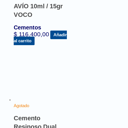
AVÍO 10ml / 15gr
VOCO
Cementos
$
116.400,00
Añadir
al carrito
Agotado
Cemento
Resinoso Dual