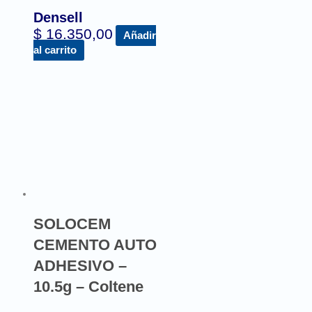
Densell
$
16.350,00
Añadir
al carrito
SOLOCEM
CEMENTO AUTO
ADHESIVO –
10.5g – Coltene