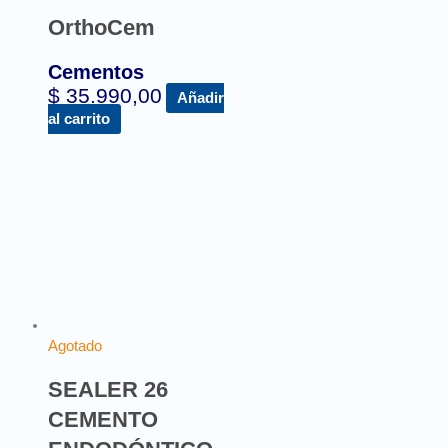
OrthoCem
Cementos
$
35.990,00
Añadir
al carrito
Agotado
SEALER 26
CEMENTO