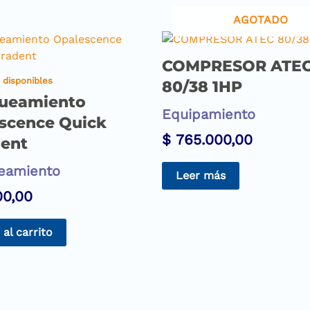
AGOTADO
COMPRESOR ATE
 disponibles
80/38 1HP
ueamiento
Equipamiento
scence Quick
$
765.000,00
dent
eamiento
Leer más
00,00
 al carrito