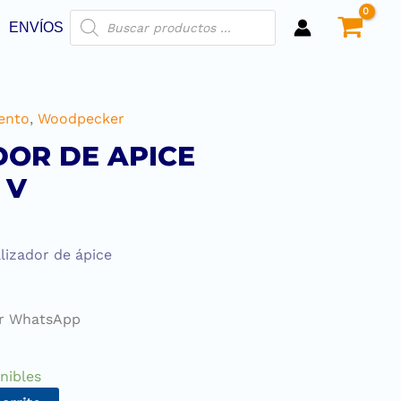
ENVÍOS
ento
,
Woodpecker
DOR DE APICE
 V
lizador de ápice
or WhatsApp
nibles