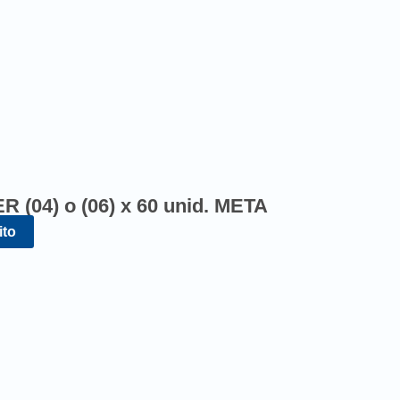
04) o (06) x 60 unid. META
ito