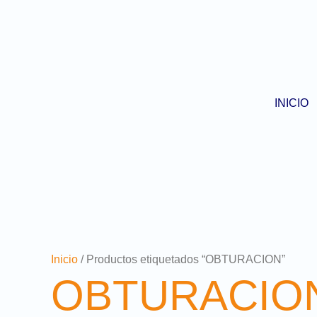
Ir
al
contenido
INICIO
Inicio
/ Productos etiquetados “OBTURACION”
OBTURACIO