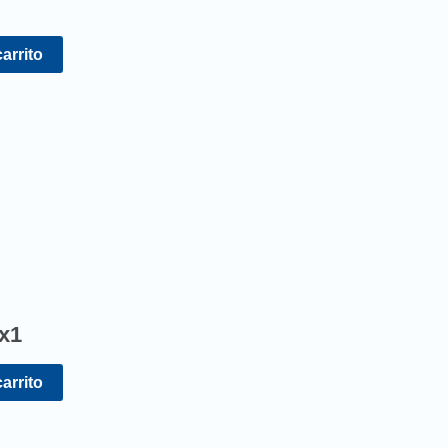
carrito
x1
carrito