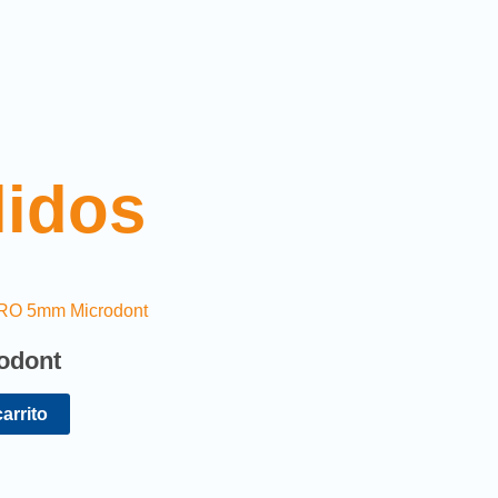
lidos
odont
carrito