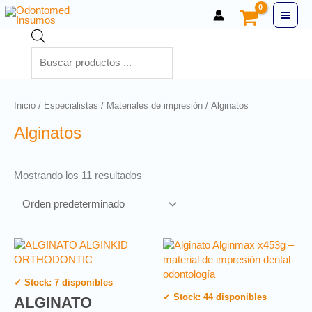
Ir
Main
al
Búsqueda
contenido
Men
de
productos
Inicio
/
Especialistas
/
Materiales de impresión
/ Alginatos
Alginatos
Mostrando los 11 resultados
✓ Stock: 7 disponibles
✓ Stock: 44 disponibles
ALGINATO