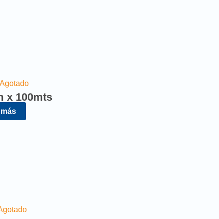
Agotado
m x 100mts
 más
Agotado