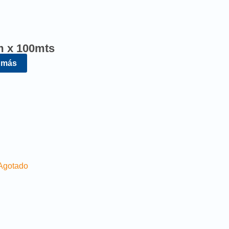
m x 100mts
 más
Agotado