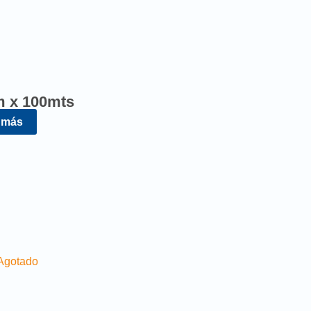
m x 100mts
 más
Agotado