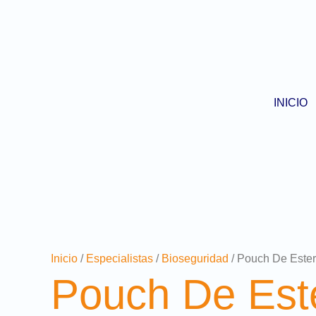
Ir
al
contenido
INICIO
Inicio
/
Especialistas
/
Bioseguridad
/ Pouch De Ester
Pouch De Este