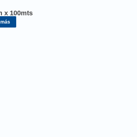
m x 100mts
 más