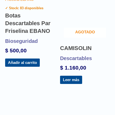
✓ Stock: 83 disponibles
Botas
Descartables Par
Friselina EBANO
AGOTADO
Bioseguridad
CAMISOLIN
$
500,00
Descartables
Añadir al carrito
$
1.160,00
Leer más